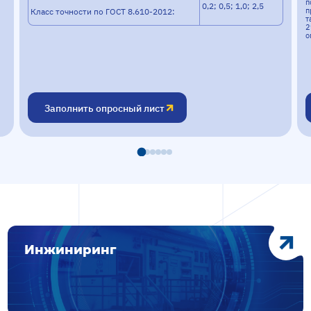
п
0,2; 0,5; 1,0; 2,5
п
Класс точности по ГОСТ 8.610-2012:
т
2
о
Заполнить опросный лист
Инжиниринг