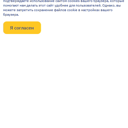
подтверждаете использование сайтом cookies вашего браузера, которые
помогают нам делать этот сайт удобнее для пользователей. Однако, вы
можете запретить сохранение файлов cookie в настройках вашего
браузера.
Я согласен
Контакты
634040, Россия, г. Томск,
ул. Высоцкого, 33
npp@mail.npptec.ru
8 (3822) 63-38-37
8 (3822) 63-39-54